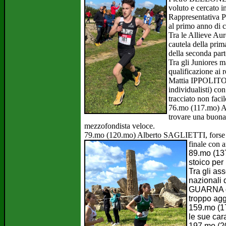
voluto e cercato 
Rappresentativa P
al primo anno di c
Tra le Allieve Au
cautela della prim
della seconda parte
Tra gli Juniores m
qualificazione ai r
Mattia IPPOLITO c
individualisti) co
tracciato non fac
76.mo (117.mo) A
trovare una buona 
mezzofondista veloce.
79.mo (120.mo) Alberto SAGLIETTI, forse tro
finale con 
89.mo (13
stoico per
Tra gli ass
nazionali d
GUARNA ch
troppo agg
159.mo (1
le sue car
197.mo (20