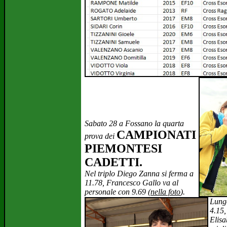
Sabato 28 a Fossano la quarta
CAMPIONATI
prova dei
PIEMONTESI
CADETTI.
Nel triplo Diego Zanna si ferma a
11.78, Francesco Gallo va al
personale con 9.69 (
nella foto
).
Lungo
4.15,
Elisa