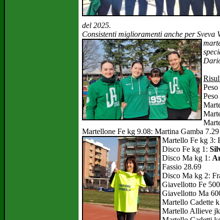
del 2025.
Consistenti miglioramenti anche per Sveva V
marte
speci
Dario
Risul
Peso 
Peso
Mart
Marte
Marte
Martellone Fe kg 9.08: Martina Gamba 7.29
Martello Fe kg 3: 
Disco Fe kg 1:
Si
l
Disco Ma kg 1:
An
Fassio 28.69
Dis
co Ma kg 2: Fr
Giavellotto Fe 50
Giavellotto Ma 60
Martello Cadette k
Martello Allieve j
Martello Cadetti k