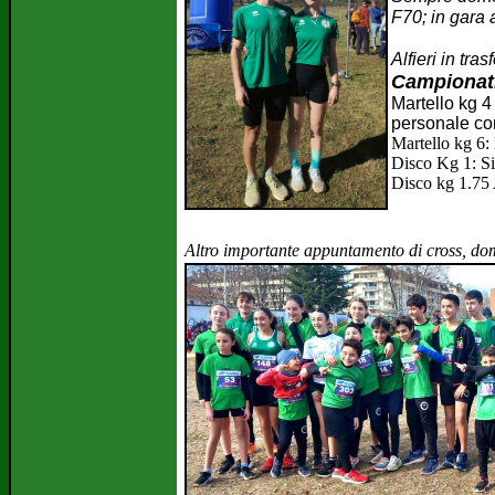
F70; in gara 
Alfieri in tra
Campionati
Martello kg 4
personale co
Martello kg 6:
Disco Kg 1: Si
Disco kg 1.75
Altro importante appuntamento di cross, do