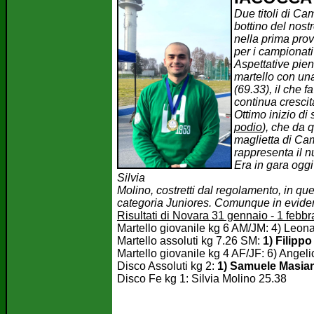
Due titoli di C
bottino del nost
nella prima prov
per i campionati
Aspettative pie
martello con un
(69.33), il che 
continua crescita
Ottimo inizio di
podio
), che da 
maglietta di Ca
rappresenta il n
Era in gara oggi
Silvia
Molino, costretti dal regolamento, in que
categoria Juniores. Comunque in evidenz
Risultati di Novara 31 gennaio - 1 febbr
Martello giovanile kg 6 AM/JM: 4) Leon
Martello assoluti kg 7.26 SM:
1) Filipp
Martello giovanile kg 4 AF/JF: 6) Angeli
Disco Assoluti kg 2:
1) Samuele Masian
Disco Fe kg 1:
Silvia Molino 25.38