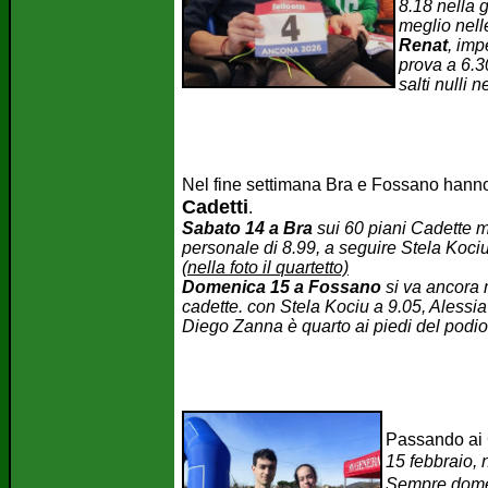
8.18 nella g
meglio nell
Renat
, imp
prova a 6.3
salti nulli 
Nel fine settimana Bra e Fossano hanno 
Cadetti
.
Sabato 14 a Bra
sui 60 piani Cadette 
personale di 8.99, a seguire Stela Koc
(nella foto il quartetto)
Domenica 15 a Fossano
si va ancora m
cadette. con Stela Kociu a 9.05, Alessi
Diego Zanna è quarto ai piedi del podio
Passando ai 
15 febbraio, 
Sempre dome