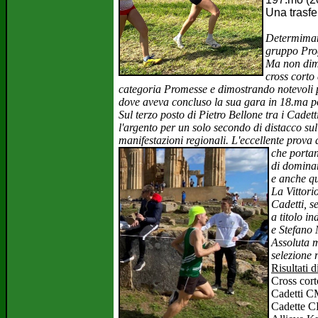
Una trasfe
Determimanti
gruppo Pro
Ma non dim
cross corto 
categoria Promesse e dimostrando notevoli pr
dove aveva concluso la sua gara in 18.ma po
Sul terzo posto di Pietro Bellone tra i Cadet
l'argento per un solo secondo di distacco su
manifestazioni regionali. L'eccellente prova
che
portan
di dominar
e anche qu
La Vittori
Cadetti, s
a titolo i
e Stefano 
Assoluta m
selezione 
Risultati 
Cross cor
Cadetti CM
Cadette C