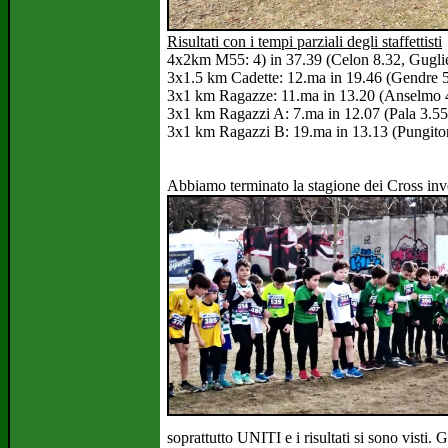
Risultati con i tempi parziali degli staffettisti
4x2km M55: 4) in 37.39 (Celon 8.32, Guglie
3x1.5 km Cadette: 12.ma in 19.46 (Gendre 5
3x1 km Ragazze: 11.ma in 13.20 (Anselmo 4
3x1 km Ragazzi A: 7.ma in 12.07 (Pala 3.55,
3x1 km Ragazzi B: 19.ma in 13.13 (Pungitor
Abbiamo terminato la stagione dei Cross i
soprattutto UNITI e i risultati si sono vist