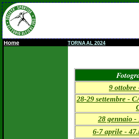
Home
TORNA AL 2024
.......................................
Fotogra
9 ottob
28-29 settembre 
28 gennaio
6-7 aprile - 47